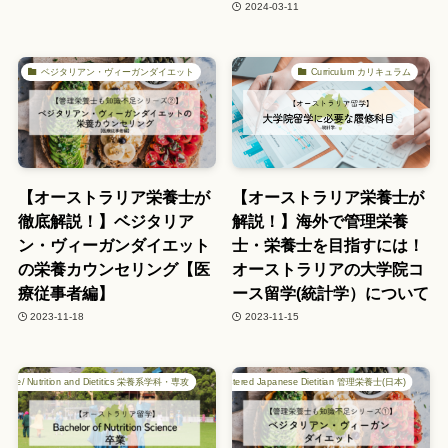
2024-03-11
ベジタリアン・ヴィーガンダイエット
Curriculum カリキュラム
【オーストラリア栄養士が
【オーストラリア栄養士が
徹底解説！】ベジタリア
解説！】海外で管理栄養
ン・ヴィーガンダイエット
士・栄養士を目指すには！
の栄養カウンセリング【医
オーストラリアの大学院コ
療従事者編】
ース留学(統計学）について
2023-11-18
2023-11-15
Science/ Nutrition and Dietitics 栄養系学科・専攻
Registered Japanese Dietitian 管理栄養士(日本)