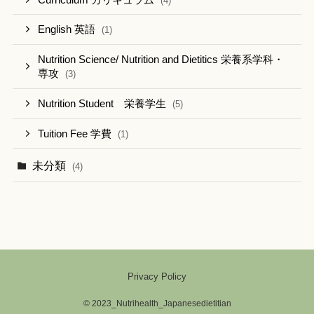
(4)
English 英語
(1)
Nutrition Science/ Nutrition and Dietitics 栄養系学科・
専攻
(3)
Nutrition Student 栄養学生
(5)
Tuition Fee 学費
(1)
未分類
(4)
Privacy Policy
©
2023_Nutrihealth_Japanesedietitian