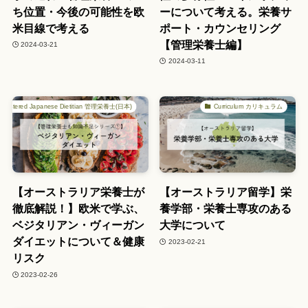
ち位置・今後の可能性を欧
ーについて考える。栄養サ
米目線で考える
ポート・カウンセリング
【管理栄養士編】
2024-03-21
2024-03-11
Registered Japanese Dietitian 管理栄養士(日本)
Curriculum カリキュラム
【オーストラリア栄養士が
【オーストラリア留学】栄
徹底解説！】欧米で学ぶ、
養学部・栄養士専攻のある
ベジタリアン・ヴィーガン
大学について
ダイエットについて＆健康
2023-02-21
リスク
2023-02-26