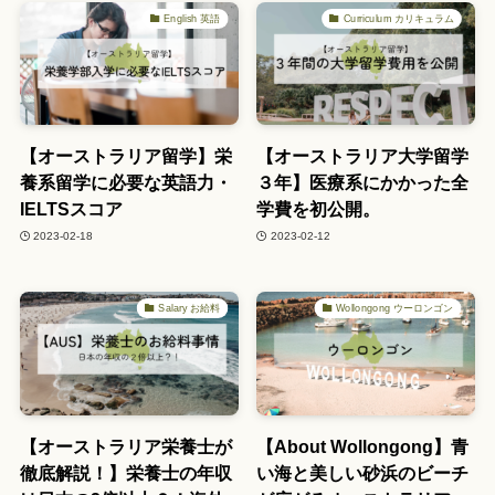
English 英語
Curriculum カリキュラム
【オーストラリア留学】栄
【オーストラリア大学留学
養系留学に必要な英語力・
３年】医療系にかかった全
IELTSスコア
学費を初公開。
2023-02-18
2023-02-12
Salary お給料
Wollongong ウーロンゴン
【オーストラリア栄養士が
【About Wollongong】青
徹底解説！】栄養士の年収
い海と美しい砂浜のビーチ