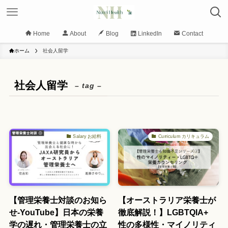
Home
About
Blog
LinkedIn
Contact
ホーム
社会人留学
社会人留学
– tag –
Salary お給料
Curriculum カリキュラム
【管理栄養士対談のお知ら
【オーストラリア栄養士が
せ-YouTube】日本の栄養
徹底解説！】LGBTQIA+
学の遅れ・管理栄養士の立
性の多様性・マイノリティ