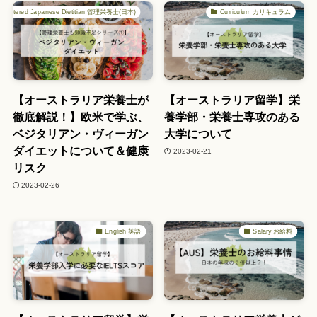
Registered Japanese Dietitian 管理栄養士(日本)
Curriculum カリキュラム
【オーストラリア栄養士が
【オーストラリア留学】栄
徹底解説！】欧米で学ぶ、
養学部・栄養士専攻のある
ベジタリアン・ヴィーガン
大学について
ダイエットについて＆健康
2023-02-21
リスク
2023-02-26
English 英語
Salary お給料